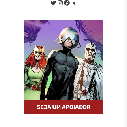
Twitter
Instagram
Facebook
Telegram
Seja um Apoiador
Somos um portal progressista que
traz diariamente informação e
opinião de credibilidade, sempre
combatendo o ódio e a fake news
da internet.
Quero Apoiar