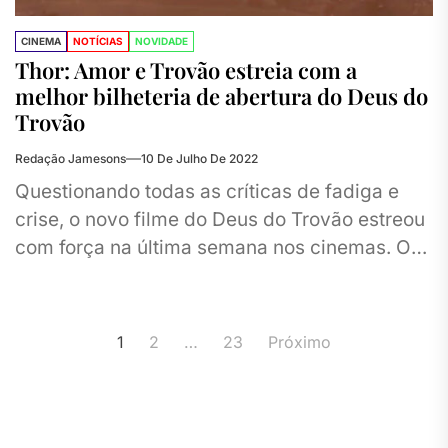
CINEMA
NOTÍCIAS
NOVIDADE
Thor: Amor e Trovão estreia com a
melhor bilheteria de abertura do Deus do
Trovão
Redação Jamesons
10 De Julho De 2022
Questionando todas as críticas de fadiga e
crise, o novo filme do Deus do Trovão estreou
com força na última semana nos cinemas. O
filme...
Paginação
1
2
…
23
Próximo
de
posts