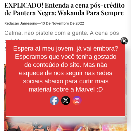
EXPLICADO! Entenda a cena pós-crédito
de Pantera Negra: Wakanda Para Sempre
Redação Jamesons
10 De Novembro De 2022
Calma, não pistole com a gente. A cena pós-
crédito de Pantera-Negra: Wakanda Para
Espera aí meu jovem, já vai embora?
Sempre é bem simples e não é preciso de um
Esperamos que você tenha gostado
texto ou...
do conteúdo do site. Mas não
esquece de nos seguir nas redes
sociais abaixo para curtir mais
material sobre a Marvel :D