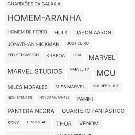
GUARDIÕES DA GALÁXIA
HOMEM-ARANHA
HOMEM DE FERRO
HULK
JASON AARON
JUSTICEIRO
JONATHAN HICKMAN
KELLY THOMPSON
KRAKOA
LOKI
MARVEL
MARVEL TV
MARVEL STUDIOS
MCU
MULHER-HULK
MILES MORALES
MISS MARVEL
NICK SPENCER
NOVOS MUTANTES
PANINI
PANTERA NEGRA
QUARTETO FANTÁSTICO
TEMPESTADE
SONY
THOR
VENOM