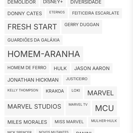
DEMOLIDOR
DISNEY+
DIVERSIDADE
ETERNOS
DONNY CATES
FEITICEIRA ESCARLATE
GERRY DUGGAN
FRESH START
GUARDIÕES DA GALÁXIA
HOMEM-ARANHA
HOMEM DE FERRO
HULK
JASON AARON
JUSTICEIRO
JONATHAN HICKMAN
KELLY THOMPSON
KRAKOA
LOKI
MARVEL
MARVEL TV
MARVEL STUDIOS
MCU
MULHER-HULK
MILES MORALES
MISS MARVEL
NICK SPENCER
NOVOS MUTANTES