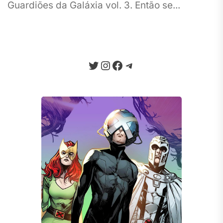
Guardiões da Galáxia vol. 3. Então se...
Twitter
Instagram
Facebook
Telegram
Seja um Apoiador
Somos um portal progressista que
traz diariamente informação e
opinião de credibilidade, sempre
combatendo o ódio e a fake news
da internet.
Quero Apoiar