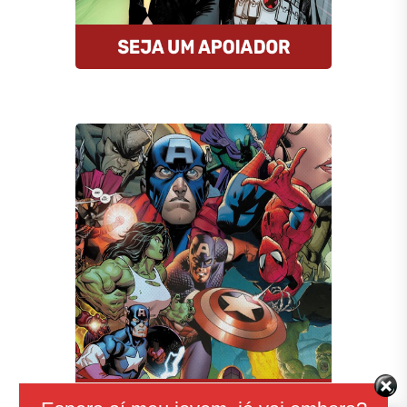
Compre HQs
A Amazon oferece descontos
imperdíveis nas HQs e assinantes
Prime tem entrega gratuita e MUITO
rápida. E mais: comprando por esse
link, você estará nos ajudando.
Comprar