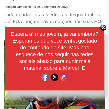
Redação Jamesons
5 De Dezembro De 2023
Toda quarta-feira as editoras de quadrinhos
dos EUA lançam novas edições das suas HQs.
Toda semana trazemos todos os novos
Espera aí meu jovem, já vai embora?
lançamentos da Marvel aqui no site para
Esperamos que você tenha gostado
você...
do conteúdo do site. Mas não
esquece de nos seguir nas redes
sociais abaixo para curtir mais
material sobre a Marvel :D