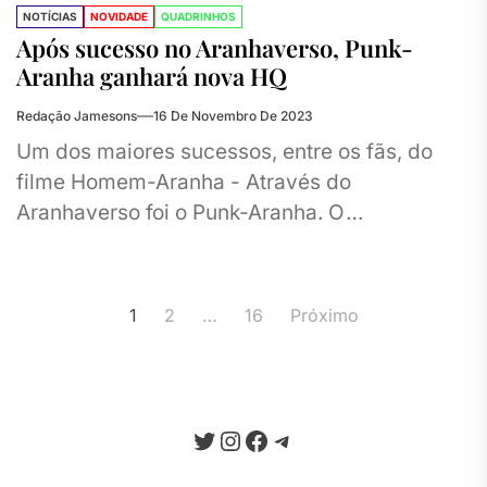
NOTÍCIAS
NOVIDADE
QUADRINHOS
Após sucesso no Aranhaverso, Punk-
Aranha ganhará nova HQ
Redação Jamesons
16 De Novembro De 2023
Um dos maiores sucessos, entre os fãs, do
filme Homem-Aranha - Através do
Aranhaverso foi o Punk-Aranha. O
personagem ganhou sua própria HQ em
2022...
Paginação
1
2
…
16
Próximo
de
posts
Twitter
Instagram
Facebook
Telegram