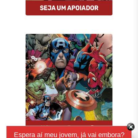
Compre HQs
A Amazon oferece descontos
imperdíveis nas HQs e assinantes
Prime tem entrega gratuita e MUITO
rápida. E mais: comprando por esse
link, você estará nos ajudando.
Comprar
Espera aí meu jovem, já vai embora?