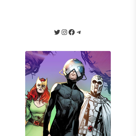
Vingadores nas HQs. A...
Twitter
Instagram
Facebook
Telegram
Seja um Apoiador
Somos um portal progressista que
traz diariamente informação e
opinião de credibilidade, sempre
combatendo o ódio e a fake news
da internet.
Quero Apoiar