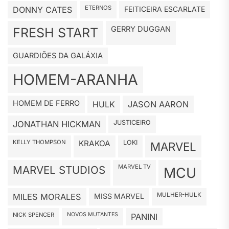
ETERNOS
DONNY CATES
FEITICEIRA ESCARLATE
GERRY DUGGAN
FRESH START
GUARDIÕES DA GALÁXIA
HOMEM-ARANHA
HOMEM DE FERRO
HULK
JASON AARON
JUSTICEIRO
JONATHAN HICKMAN
KELLY THOMPSON
KRAKOA
LOKI
MARVEL
MARVEL TV
MARVEL STUDIOS
MCU
MULHER-HULK
MILES MORALES
MISS MARVEL
NICK SPENCER
NOVOS MUTANTES
PANINI