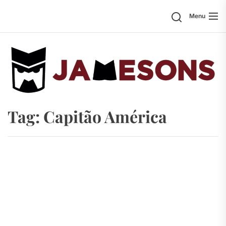
Skip
Search
Menu
to
the
content
Tag:
Capitão América