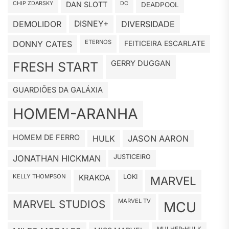
CHIP ZDARSKY
DAN SLOTT
DC
DEADPOOL
DEMOLIDOR
DISNEY+
DIVERSIDADE
ETERNOS
DONNY CATES
FEITICEIRA ESCARLATE
GERRY DUGGAN
FRESH START
GUARDIÕES DA GALÁXIA
HOMEM-ARANHA
HOMEM DE FERRO
HULK
JASON AARON
JUSTICEIRO
JONATHAN HICKMAN
KELLY THOMPSON
KRAKOA
LOKI
MARVEL
MARVEL TV
MARVEL STUDIOS
MCU