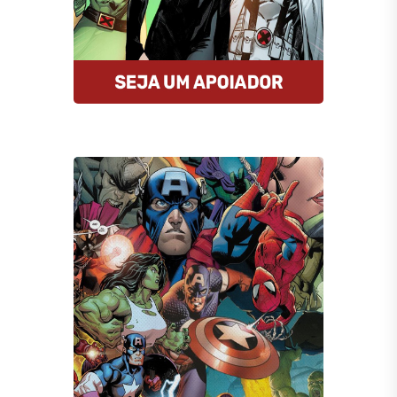
Quero Apoiar
Compre HQs
A Amazon oferece descontos
imperdíveis nas HQs e assinantes
Prime tem entrega gratuita e MUITO
rápida. E mais: comprando por esse
link, você estará nos ajudando.
Comprar