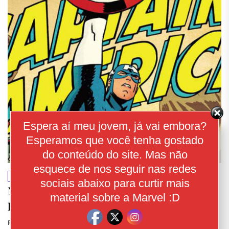
Espera aí meu jovem, já vai embora?
Esperamos que você tenha gostado
do conteúdo do site. Mas não
esquece de nos seguir nas redes
NOTÍCIAS
NOVIDADE
QUADRINHOS
sociais abaixo para curtir mais
Nova revista do Capitão América ganha
material sobre a Marvel :D
preview
Redação Jamesons
26 De Outubro De 2017