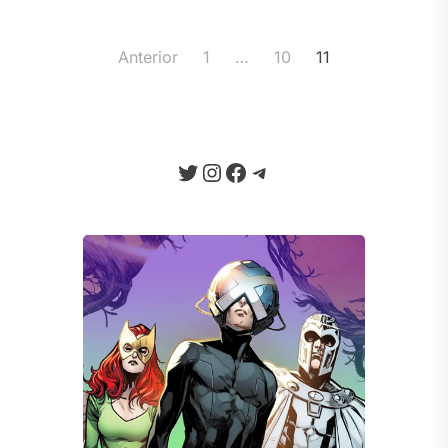
Paginação
Anterior
1
…
10
11
de
posts
Twitter
Instagram
Facebook
Telegram
Seja um Apoiador
Somos um portal progressista que
traz diariamente informação e
opinião de credibilidade, sempre
combatendo o ódio e a fake news
da internet.