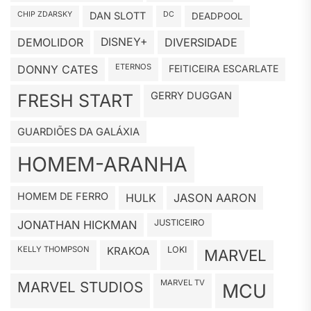
CHIP ZDARSKY
DAN SLOTT
DC
DEADPOOL
DEMOLIDOR
DISNEY+
DIVERSIDADE
ETERNOS
DONNY CATES
FEITICEIRA ESCARLATE
GERRY DUGGAN
FRESH START
GUARDIÕES DA GALÁXIA
HOMEM-ARANHA
HOMEM DE FERRO
HULK
JASON AARON
JUSTICEIRO
JONATHAN HICKMAN
KELLY THOMPSON
KRAKOA
LOKI
MARVEL
MARVEL TV
MARVEL STUDIOS
MCU