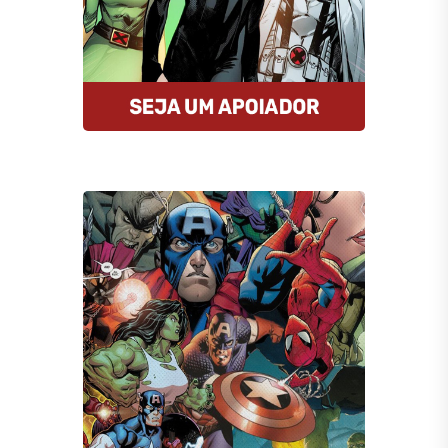
da internet.
Quero Apoiar
Compre HQs
A Amazon oferece descontos
imperdíveis nas HQs e assinantes
Prime tem entrega gratuita e MUITO
rápida. E mais: comprando por esse
link, você estará nos ajudando.
Comprar