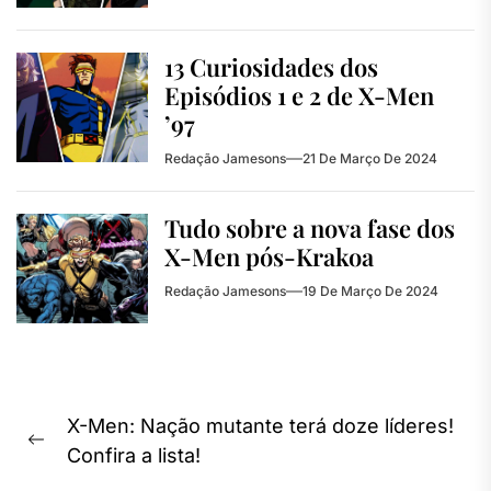
13 Curiosidades dos
Episódios 1 e 2 de X-Men
’97
Redação Jamesons
21 De Março De 2024
Tudo sobre a nova fase dos
X-Men pós-Krakoa
Redação Jamesons
19 De Março De 2024
Navegação
X-Men: Nação mutante terá doze líderes!
de
Previous
Confira a lista!
Post
post: