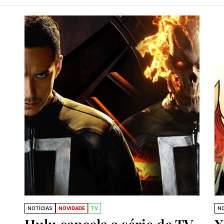
trevista com Peter David, o maior escritor do Hulk e X-Fa
 gaúcho Rogê Antônio é o novo desenhista do Conan
NOTÍCIAS
NOVIDADE
TV
NO