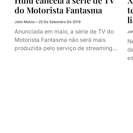
Hulu cancela a série de TV
X
do Motorista Fantasma
t
l
John Matos
25 De Setembro De 2019
Anunciada em maio, a série de TV do
Jo
Motorista Fantasma não será mais
Ne
produzida pelo serviço de streaming
de
Hulu. As informações são do site
es
Deadline,...
la
am