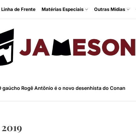
Linha de Frente
Matérias Especiais
Outras Mídias
 gaúcho Rogê Antônio é o novo desenhista do Conan
inbow Rowell fala sobre Fugitivos e a nova HQ da Mulher
trevista com Luciano Vecchio, o argentino que tem levado
ina Grace fala sobre Homem de Gelo e temática LGBT nas
trevista com Peter David, o maior escritor do Hulk e X-Fa
 gaúcho Rogê Antônio é o novo desenhista do Conan
inbow Rowell fala sobre Fugitivos e a nova HQ da Mulher
trevista com Luciano Vecchio, o argentino que tem levado
 2019
ina Grace fala sobre Homem de Gelo e temática LGBT nas