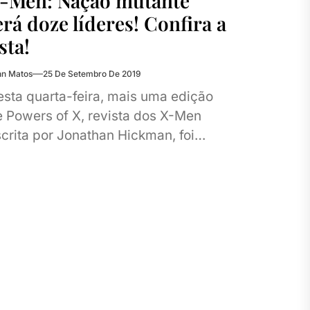
-Men: Nação mutante
erá doze líderes! Confira a
ista!
hn Matos
25 De Setembro De 2019
sta quarta-feira, mais uma edição
 Powers of X, revista dos X-Men
crita por Jonathan Hickman, foi
nçada nas lojas de quadrinhos
ericanas. Dentre mais...