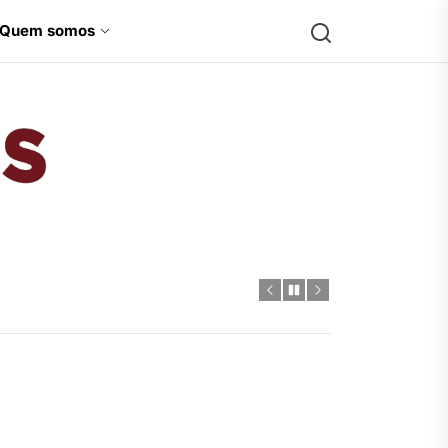
Search
Quem somos
Jamesons
-Hulk
 diversidade para a Marvel
 HQs
ctor
-Hulk
 diversidade para a Marvel
 HQs