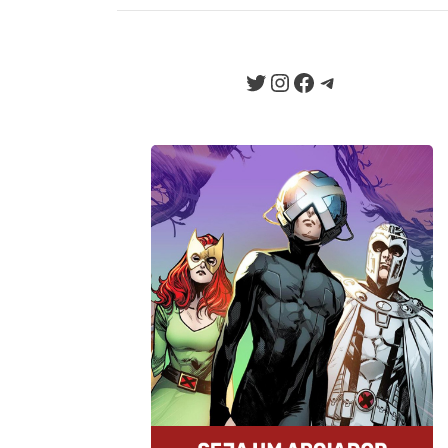
EXCLUSIVO! En
EXCLUSIVO! O
Twitter
Instagram
Facebook
Telegram
Seja um Apoiador
Somos um portal progressista que
traz diariamente informação e
opinião de credibilidade, sempre
combatendo o ódio e a fake news
da internet.
Quero Apoiar