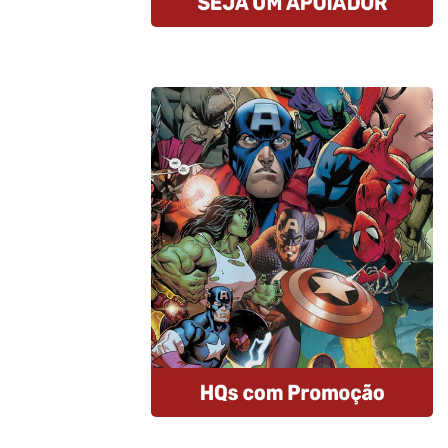
Compre HQs
A Amazon oferece descontos
imperdíveis nas HQs e assinantes
Prime tem entrega gratuita e MUITO
rápida. E mais: comprando por esse
link, você estará nos ajudando.
Comprar