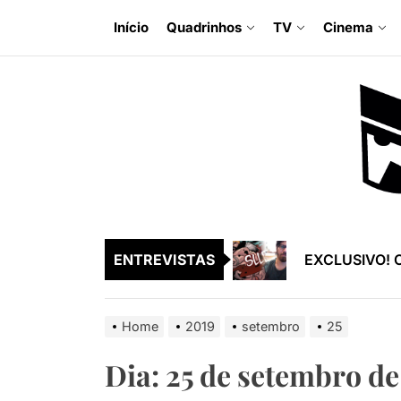
Skip
Início
Quadrinhos
TV
Cinema
to
the
EXCLUSIVO! O
content
EXCLUSIVO! Ra
EXCLUSIVO! En
EXCLUSIVO! S
EXCLUSIVO! En
ENTREVISTAS
EXCLUSIVO! O
EXCLUSIVO! Ra
Home
2019
setembro
25
EXCLUSIVO! En
Dia:
25 de setembro de
EXCLUSIVO! S