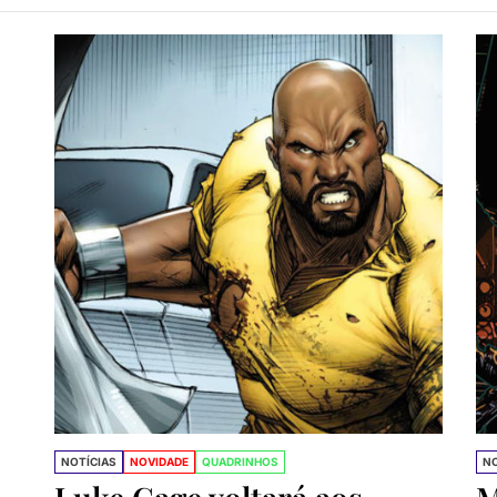
trevista com Peter David, o maior escritor do Hulk e X-Fa
 gaúcho Rogê Antônio é o novo desenhista do Conan
NOTÍCIAS
NOVIDADE
QUADRINHOS
NO