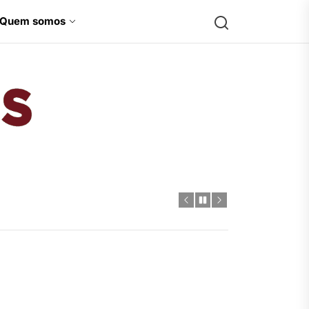
Search
Quem somos
Jamesons
-Hulk
 diversidade para a Marvel
 HQs
ctor
-Hulk
 diversidade para a Marvel
 HQs