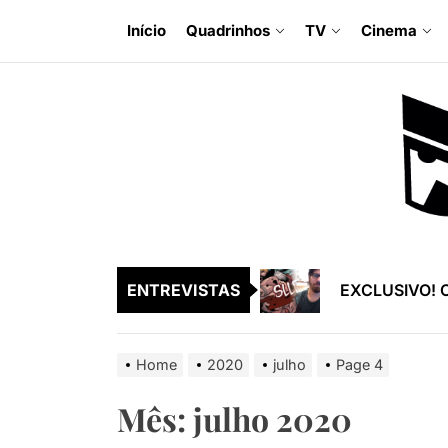
Skip
Início
Quadrinhos
TV
Cinema
to
the
EXCLUSIVO! O
content
EXCLUSIVO! Ra
EXCLUSIVO! En
EXCLUSIVO! S
EXCLUSIVO! En
ENTREVISTAS
EXCLUSIVO! O
EXCLUSIVO! Ra
Home
2020
julho
Page 4
EXCLUSIVO! En
Mês:
julho 2020
EXCLUSIVO! S