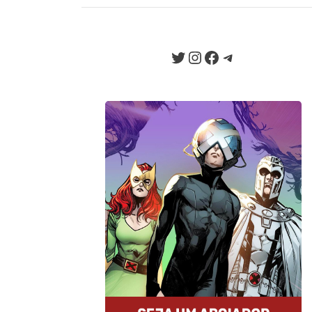
EXCLUSIVO! En
EXCLUSIVO! O
Twitter
Instagram
Facebook
Telegram
Seja um Apoiador
Somos um portal progressista que
traz diariamente informação e
opinião de credibilidade, sempre
combatendo o ódio e a fake news
da internet.
Quero Apoiar