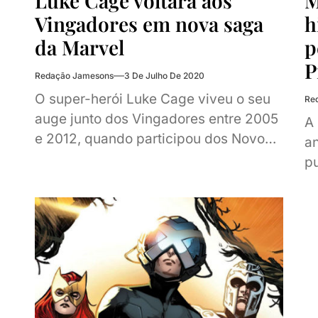
Luke Cage voltará aos
M
Vingadores em nova saga
h
da Marvel
p
P
Redação Jamesons
3 De Julho De 2020
O super-herói Luke Cage viveu o seu
Re
auge junto dos Vingadores entre 2005
A 
e 2012, quando participou dos Novos
a
Vingadores e por vezes até liderou...
pu
da
vs