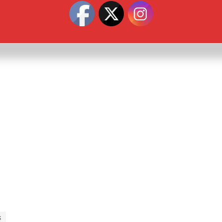
ecommerces) a nova revista dos X-
Men, que dá ponta-pé...
Paginação
Anterior
1
de
posts
S