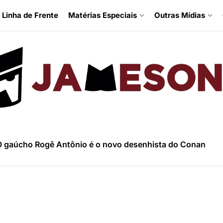
Linha de Frente
Matérias Especiais
Outras Mídias
 gaúcho Rogê Antônio é o novo desenhista do Conan
inbow Rowell fala sobre Fugitivos e a nova HQ da Mulher
trevista com Luciano Vecchio, o argentino que tem levado
ina Grace fala sobre Homem de Gelo e temática LGBT nas
trevista com Peter David, o maior escritor do Hulk e X-Fa
 gaúcho Rogê Antônio é o novo desenhista do Conan
inbow Rowell fala sobre Fugitivos e a nova HQ da Mulher
trevista com Luciano Vecchio, o argentino que tem levado
ina Grace fala sobre Homem de Gelo e temática LGBT nas