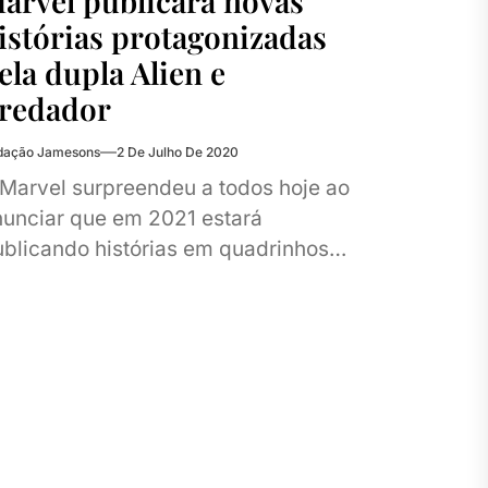
arvel publicará novas
istórias protagonizadas
ela dupla Alien e
redador
dação Jamesons
2 De Julho De 2020
Marvel surpreendeu a todos hoje ao
nunciar que em 2021 estará
blicando histórias em quadrinhos
s franquias Alien, Predador e Alien
 Predador. Alien...