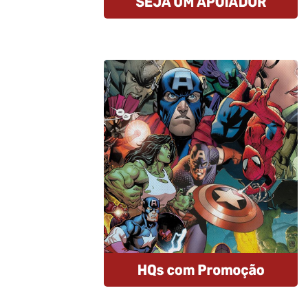
Compre HQs
A Amazon oferece descontos
imperdíveis nas HQs e assinantes
Prime tem entrega gratuita e MUITO
rápida. E mais: comprando por esse
link, você estará nos ajudando.
Comprar