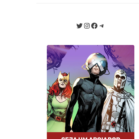
EXCLUSIVO! En
EXCLUSIVO! O
Twitter
Instagram
Facebook
Telegram
Seja um Apoiador
Somos um portal progressista que
traz diariamente informação e
opinião de credibilidade, sempre
combatendo o ódio e a fake news
da internet.
Quero Apoiar