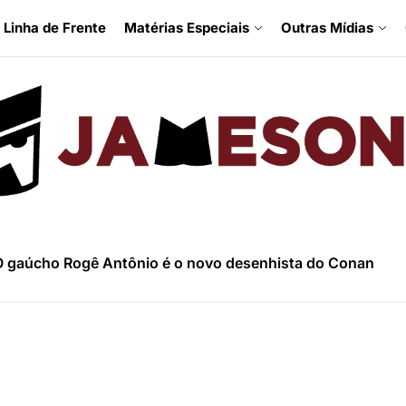
Linha de Frente
Matérias Especiais
Outras Mídias
 gaúcho Rogê Antônio é o novo desenhista do Conan
inbow Rowell fala sobre Fugitivos e a nova HQ da Mulher
trevista com Luciano Vecchio, o argentino que tem levado
ina Grace fala sobre Homem de Gelo e temática LGBT nas
trevista com Peter David, o maior escritor do Hulk e X-Fa
 gaúcho Rogê Antônio é o novo desenhista do Conan
inbow Rowell fala sobre Fugitivos e a nova HQ da Mulher
trevista com Luciano Vecchio, o argentino que tem levado
ina Grace fala sobre Homem de Gelo e temática LGBT nas