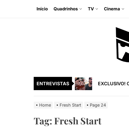
Skip
Início
Quadrinhos
TV
Cinema
to
the
EXCLUSIVO! O
content
EXCLUSIVO! Ra
EXCLUSIVO! En
EXCLUSIVO! S
EXCLUSIVO! En
ENTREVISTAS
EXCLUSIVO! O
EXCLUSIVO! Ra
Home
Fresh Start
Page 24
EXCLUSIVO! En
Tag:
Fresh Start
EXCLUSIVO! S