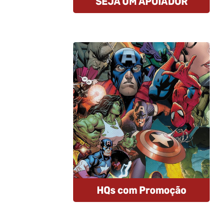
Compre HQs
A Amazon oferece descontos
imperdíveis nas HQs e assinantes
Prime tem entrega gratuita e MUITO
rápida. E mais: comprando por esse
link, você estará nos ajudando.
Comprar