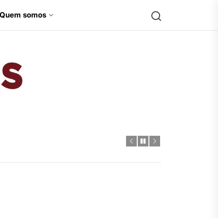
Search
Quem somos
Jamesons
-Hulk
 diversidade para a Marvel
 HQs
ctor
-Hulk
 diversidade para a Marvel
 HQs