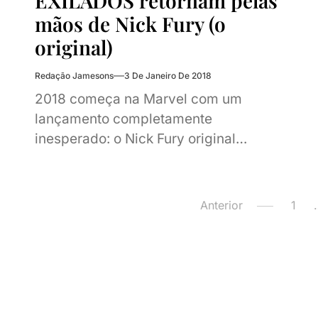
EXILADOS retornam pelas
mãos de Nick Fury (o
original)
Redação Jamesons
3 De Janeiro De 2018
2018 começa na Marvel com um
lançamento completamente
inesperado: o Nick Fury original
resgata um dos times mais adorados
da década passada, os EXILADOS. O...
Paginação
Anterior
1
de
posts