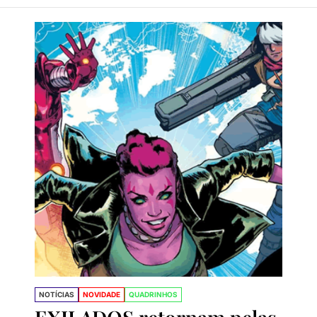
trevista com Peter David, o maior escritor do Hulk e X-Fa
 gaúcho Rogê Antônio é o novo desenhista do Conan
NOTÍCIAS
NOVIDADE
QUADRINHOS