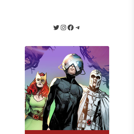
Hasbro, se destacam...
Twitter
Instagram
Facebook
Telegram
Seja um Apoiador
Somos um portal progressista que
traz diariamente informação e
opinião de credibilidade, sempre
combatendo o ódio e a fake news
da internet.
Quero Apoiar