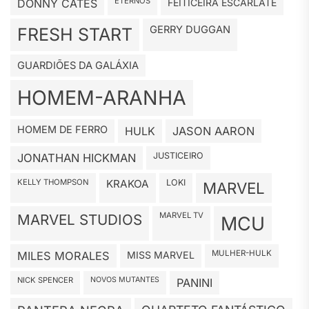
ETERNOS
DONNY CATES
FEITICEIRA ESCARLATE
GERRY DUGGAN
FRESH START
GUARDIÕES DA GALÁXIA
HOMEM-ARANHA
HOMEM DE FERRO
HULK
JASON AARON
JUSTICEIRO
JONATHAN HICKMAN
KELLY THOMPSON
KRAKOA
LOKI
MARVEL
MARVEL TV
MARVEL STUDIOS
MCU
MULHER-HULK
MILES MORALES
MISS MARVEL
NICK SPENCER
NOVOS MUTANTES
PANINI