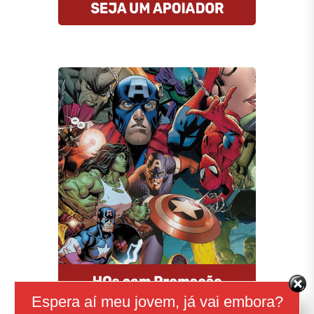
Compre HQs
A Amazon oferece descontos
imperdíveis nas HQs e assinantes
Prime tem entrega gratuita e MUITO
rápida. E mais: comprando por esse
link, você estará nos ajudando.
Comprar
Espera aí meu jovem, já vai embora?