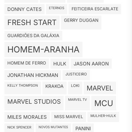
ETERNOS
DONNY CATES
FEITICEIRA ESCARLATE
GERRY DUGGAN
FRESH START
GUARDIÕES DA GALÁXIA
HOMEM-ARANHA
HOMEM DE FERRO
HULK
JASON AARON
JUSTICEIRO
JONATHAN HICKMAN
KELLY THOMPSON
KRAKOA
LOKI
MARVEL
MARVEL TV
MARVEL STUDIOS
MCU
MULHER-HULK
MILES MORALES
MISS MARVEL
NICK SPENCER
NOVOS MUTANTES
PANINI