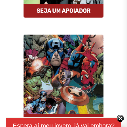
Compre HQs
A Amazon oferece descontos
imperdíveis nas HQs e assinantes
Prime tem entrega gratuita e MUITO
rápida. E mais: comprando por esse
link, você estará nos ajudando.
Comprar
Espera aí meu jovem, já vai embora?