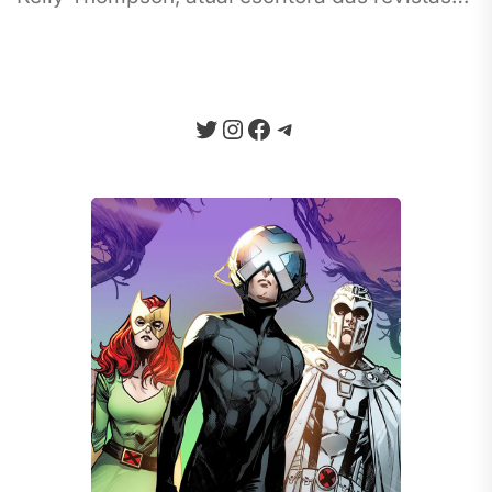
do Deadpool e da Capitã Marvel....
Twitter
Instagram
Facebook
Telegram
Seja um Apoiador
Somos um portal progressista que
traz diariamente informação e
opinião de credibilidade, sempre
combatendo o ódio e a fake news
da internet.
Quero Apoiar