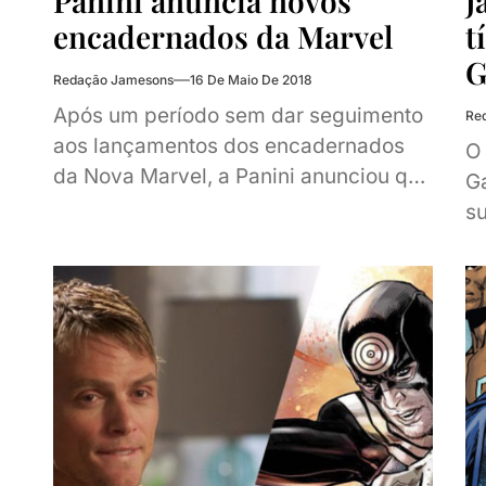
Panini anuncia novos
J
encadernados da Marvel
t
G
Redação Jamesons
16 De Maio De 2018
Após um período sem dar seguimento
Re
aos lançamentos dos encadernados
O 
da Nova Marvel, a Panini anunciou que
G
lançará mais alguns. Todos já estão
su
em pré-venda...
co
tí