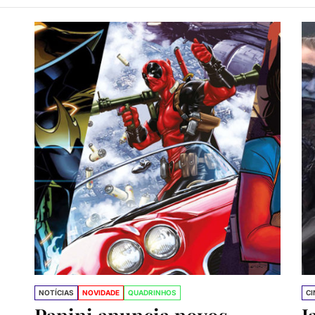
trevista com Peter David, o maior escritor do Hulk e X-Fa
 gaúcho Rogê Antônio é o novo desenhista do Conan
NOTÍCIAS
NOVIDADE
QUADRINHOS
C