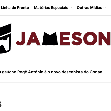
Linha de Frente
Matérias Especiais
Outras Mídias
 gaúcho Rogê Antônio é o novo desenhista do Conan
inbow Rowell fala sobre Fugitivos e a nova HQ da Mulher
trevista com Luciano Vecchio, o argentino que tem levado
ina Grace fala sobre Homem de Gelo e temática LGBT nas
trevista com Peter David, o maior escritor do Hulk e X-Fa
 gaúcho Rogê Antônio é o novo desenhista do Conan
inbow Rowell fala sobre Fugitivos e a nova HQ da Mulher
trevista com Luciano Vecchio, o argentino que tem levado
8
ina Grace fala sobre Homem de Gelo e temática LGBT nas