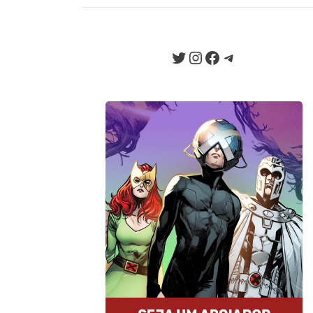
EXCLUSIVO! En
EXCLUSIVO! O
Twitter
Instagram
Facebook
Telegram
Seja um Apoiador
Somos um portal progressista que
traz diariamente informação e
opinião de credibilidade, sempre
combatendo o ódio e a fake news
da internet.
Quero Apoiar