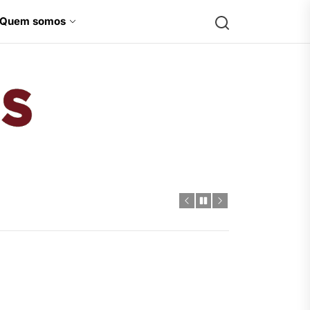
Search
Quem somos
Jamesons
-Hulk
 diversidade para a Marvel
 HQs
ctor
-Hulk
 diversidade para a Marvel
 HQs