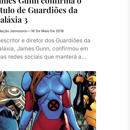
ames Gunn confirma o
ítulo de Guardiões da
aláxia 3
dação Jamesons
16 De Maio De 2018
escritor e diretor dos Guardiões da
aláxia, James Gunn, confirmou em
as redes sociais que manterá a
erência no que diz respeito ao
tulo...