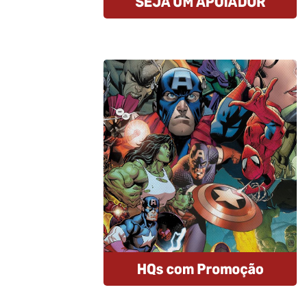
Compre HQs
A Amazon oferece descontos
imperdíveis nas HQs e assinantes
Prime tem entrega gratuita e MUITO
rápida. E mais: comprando por esse
link, você estará nos ajudando.
Comprar