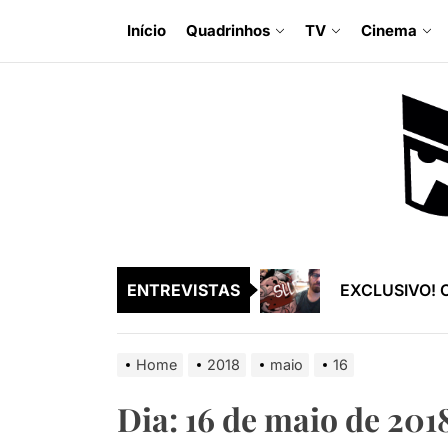
Skip
Início
Quadrinhos
TV
Cinema
to
the
EXCLUSIVO! O
content
EXCLUSIVO! Ra
EXCLUSIVO! En
EXCLUSIVO! S
EXCLUSIVO! En
ENTREVISTAS
EXCLUSIVO! O
EXCLUSIVO! Ra
Home
2018
maio
16
EXCLUSIVO! En
Dia:
16 de maio de 201
EXCLUSIVO! S